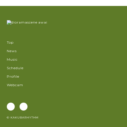
Top
News
Music
Schedule
Profile
Webcam
© KAKUBARHYTHM