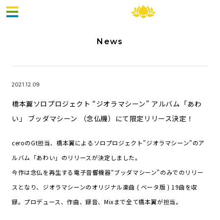
News
Top
2021.12.09
News
橋本翼ソロプロジェクト “ジオラマシーン” アルバム「あわ
い」 ブッダマシーン （念仏機）にて限定リリース決定！
Music
ceroのGt担当、橋本翼によるソロプロジェクト”ジオラマシーン”のア
Schedule
ルバム「あわい」のリリースが決定しました。
今作は念仏を再生する電子音響機器“ブッダマシーン”のみでのリリー
Profile
スとなり、ジオラマシーンのオリジナル楽曲 ( ベータ版 ) 19曲を収
録。プロデュース、作曲、録音、Mixまで全て橋本翼が担当。
Webcam