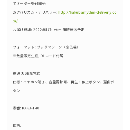
てオーダー受付開始
カクバリズム・デリバリー:
http://kakubarhythm-deliverly.co
m/
お届け時期: 2022年1月中旬〜随時発送予定
フォーマット: ブッダマシーン（念仏機）
※数量限定生産, DLコード付属
電源 :USB充電式
仕様 : イヤホン端子、音量調節可、再生・停止ボタン、選曲ボ
タン
品番: KAKU-140
価格: