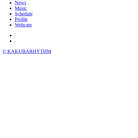
News
Music
Schedule
Profile
Webcam
© KAKUBARHYTHM