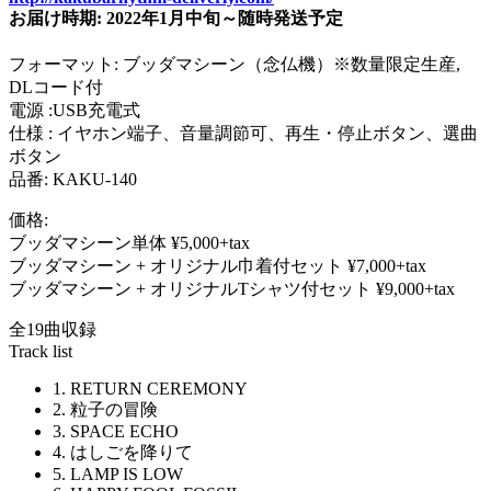
お届け時期: 2022年1月中旬～随時発送予定
フォーマット: ブッダマシーン（念仏機）※数量限定生産,
DLコード付
電源 :USB充電式
仕様 : イヤホン端子、音量調節可、再生・停止ボタン、選曲
ボタン
品番: KAKU-140
価格:
ブッダマシーン単体 ¥5,000+tax
ブッダマシーン + オリジナル巾着付セット ¥7,000+tax
ブッダマシーン + オリジナルTシャツ付セット ¥9,000+tax
全19曲収録
Track list
1. RETURN CEREMONY
2. 粒子の冒険
3. SPACE ECHO
4. はしごを降りて
5. LAMP IS LOW